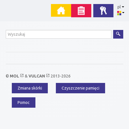
Przejdź
Menu
pl
do
zawartości
główne
Wyszukiwanie
open_in_new
open_in_new
©
MOL
&
VULCAN
2013-2026
Zmiana skórki
Czyszczenie pamięci
Menu
dodatkowe
Pomoc